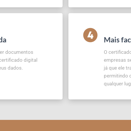
da
Mais fac
 ter documentos
O certificad
ertificado digital
empresas se
eus dados.
já que ele t
permitindo 
qualquer lug