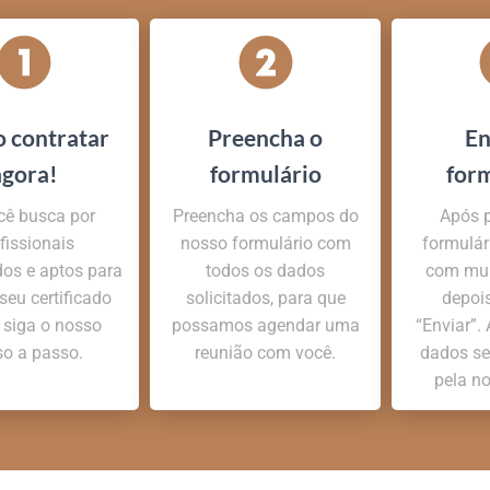
 contratar
Preencha o
En
agora!
formulário
for
cê busca por
Preencha os campos do
Após p
fissionais
nosso formulário com
formulári
dos e aptos para
todos os dados
com mui
 seu certificado
solicitados, para que
depoi
, siga o nosso
possamos agendar uma
“Enviar”.
o a passo.
reunião com você.
dados se
pela n