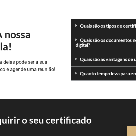
Quais são os tipos de certif
A nossa
Quais são os documentos ne
la!
digital?
Quais são as vantagens de u
 delas pode ser a sua
sco e agende uma reunião!
Quanto tempo leva para emit
irir o seu certificado