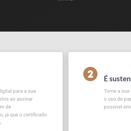
É susten
igital para a sua
Torne a sua
stos ao assinar
o uso de pap
am de
possível emi
, já que o certificado
.