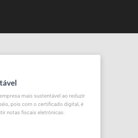
tável
 empresa mais sustentável ao reduzir
éis, pois com o certificado digital, é
tir notas fiscais eletrônicas.