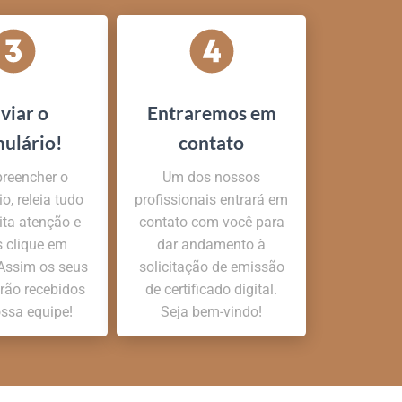
viar o
Entraremos em
mulário!
contato
reencher o
Um dos nossos
o, releia tudo
profissionais entrará em
ta atenção e
contato com você para
s clique em
dar andamento à
 Assim os seus
solicitação de emissão
rão recebidos
de certificado digital.
ossa equipe!
Seja bem-vindo!