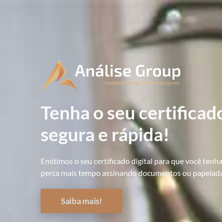
Tenha o seu certificad
segura e rápida!
Emitimos o seu certificado digital para que você tenh
perca mais tempo assinando documentos ou papeladas. 
Saiba mais!