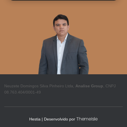
Neuzete Domingos Silva Pinheiro Ltda,
Analise Group
, CNPJ
08.763.404/0001-49
ThemeIsle
Hestia | Desenvolvido por