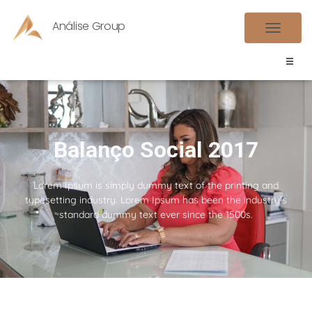
Análise Group
A
L
T
E
R
N
Balanço Social 2017
A
R
N
Lorem Ipsum is simply dummy text of the printing and
A
typesetting industry. Lorem Ipsum has been the industry's
V
standard dummy text ever since the 1500s.
E
G
A
Ç
Ã