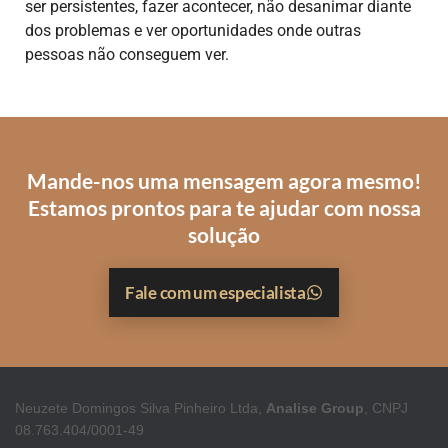
ser persistentes, fazer acontecer, não desanimar diante
dos problemas e ver oportunidades onde outras
pessoas não conseguem ver.
Mande-nos uma mensagem agora mesmo!
Estamos prontos para te ajudar com nossa
solução
Fale com um especialista
Neuzete Domingos Silva Pinheiro Ltda,
Analise Group
, CNPJ
08.763.404/0001-49