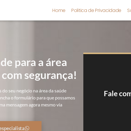
Home
Politica de Privacidade
S
de para a área
e com segurança!
s do seu negócio na área da saúde
Fale co
reencha o formulário para que possamos
s uma mensagem agora mesmo via
especialista