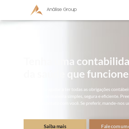
Análise Group
Tenha uma contabilida
da saúde que funcion
Podemos te ajudar a ter todas as obrigações contábei
resolvidas de maneira simples, segura e eficiente. P
entrar em contato com você. Se preferir, mande-no
WhatsApp.
Saiba mais
Fale com um 