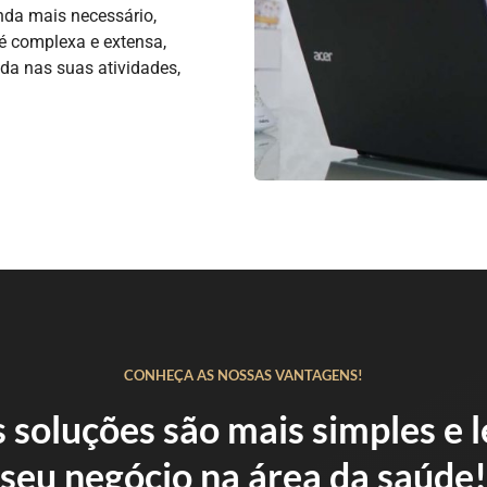
inda mais necessário,
 é complexa e extensa,
ada nas suas atividades,
CONHEÇA AS NOSSAS VANTAGENS!
 soluções são mais simples e
seu negócio na área da saúde!