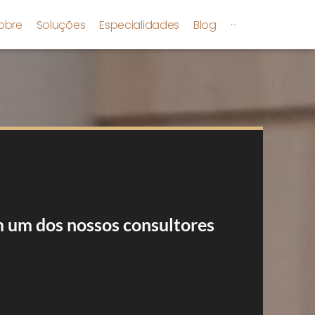
obre
Soluções
Especialidades
Blog
···
m um dos nossos consultores