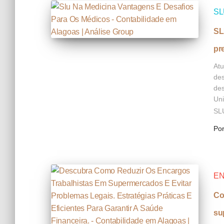
SL
SL
pr
Atu
des
des
Uni
SL
Po
EN
Co
su