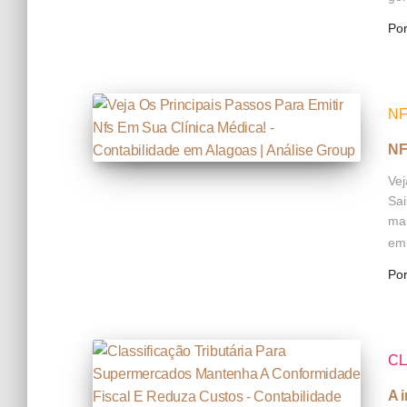
Po
N
NF
Vej
Sai
man
emi
Po
CL
A 