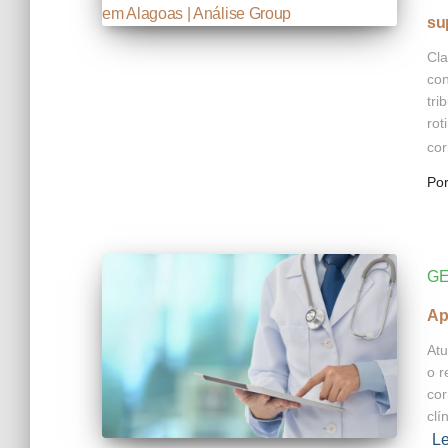
su
Cla
con
tri
rot
cor
Po
GE
Ap
Atu
o r
cor
clí
Le