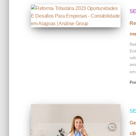
SE
Re
ne
Ref
Ent
ref
ass
emp
Po
SE
Ge
cl