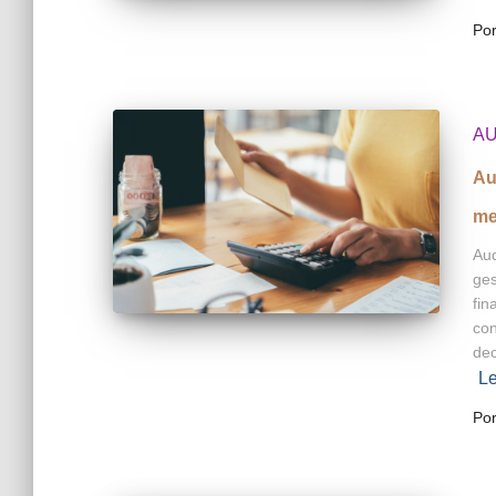
Po
AU
Au
me
Aud
ges
fin
con
dec
Le
Po