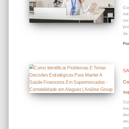
Com
méd
cor
pr
da 
Po
SA
Co
su
Com
man
dec
se
ger