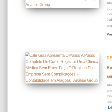
Atu
sup
Con
tra
prá
Po
RE
Re
se
Atu
emp
tri
méd
Le