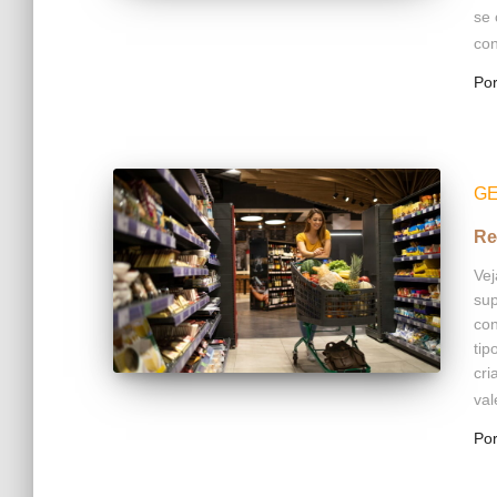
se 
con
Po
GE
Re
Vej
sup
con
tip
cri
val
Po