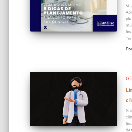
Vej
Apr
pla
mui
fin
Ter
Po
GE
Li
cl
Sai
clí
fin
des