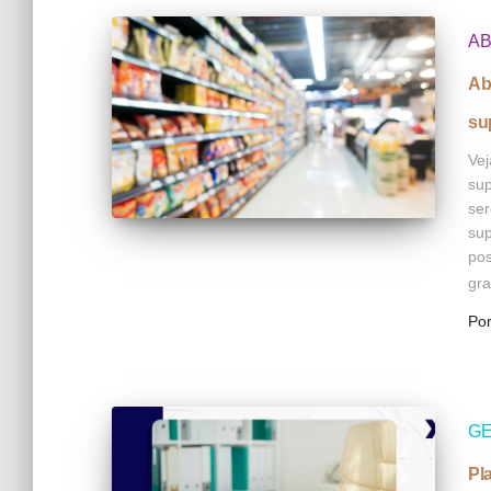
AB
Ab
su
Vej
sup
ser
sup
pos
gr
Po
GE
Pl