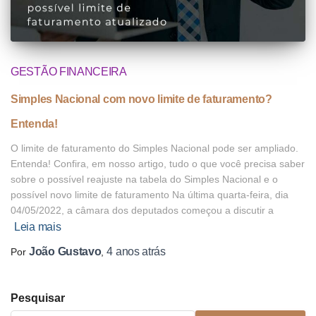
GESTÃO FINANCEIRA
Simples Nacional com novo limite de faturamento?
Entenda!
O limite de faturamento do Simples Nacional pode ser ampliado.
Entenda! Confira, em nosso artigo, tudo o que você precisa saber
sobre o possível reajuste na tabela do Simples Nacional e o
possível novo limite de faturamento Na última quarta-feira, dia
04/05/2022, a câmara dos deputados começou a discutir a
Leia mais
João Gustavo
4 anos
atrás
Por
,
Pesquisar