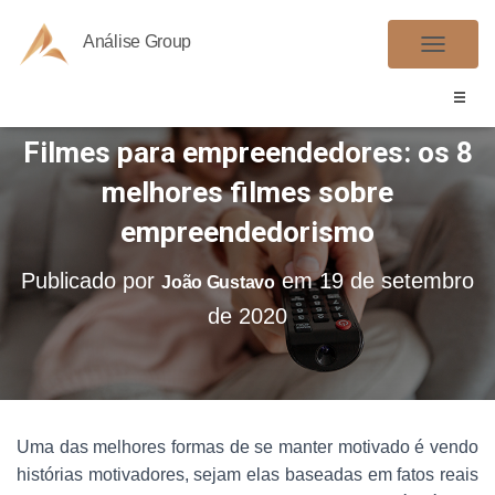
Análise Group
A
L
T
Filmes para empreendedores: os 8
E
R
melhores filmes sobre
N
empreendedorismo
A
R
Publicado por
em
19 de setembro
João Gustavo
N
de 2020
A
V
E
G
A
Uma das melhores formas de se manter motivado é vendo
Ç
histórias motivadores, sejam elas baseadas em fatos reais
Ã