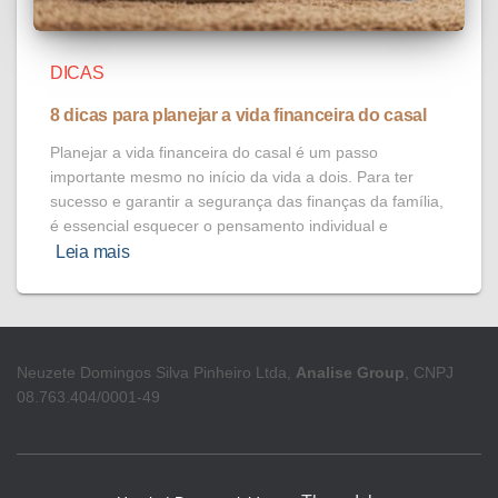
DICAS
8 dicas para planejar a vida financeira do casal
Planejar a vida financeira do casal é um passo
importante mesmo no início da vida a dois. Para ter
sucesso e garantir a segurança das finanças da família,
é essencial esquecer o pensamento individual e
Leia mais
Neuzete Domingos Silva Pinheiro Ltda,
Analise Group
, CNPJ
08.763.404/0001-49