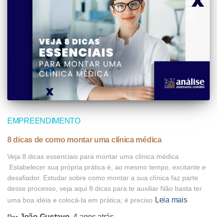
EMPREENDIMENTO
8 dicas de como montar uma clínica médica
Veja 8 dicas essenciais para montar uma clínica médica
Estabelecer sua própria prática é, ao mesmo tempo, excitante e
desafiador. Estudar sobre como montar a sua clínica faz parte
desse processo, veja aqui 8 dicas para te auxiliar Não basta ter
Leia mais
uma boa idéia e colocá-la em prática; é preciso
João Gustavo
4 anos
atrás