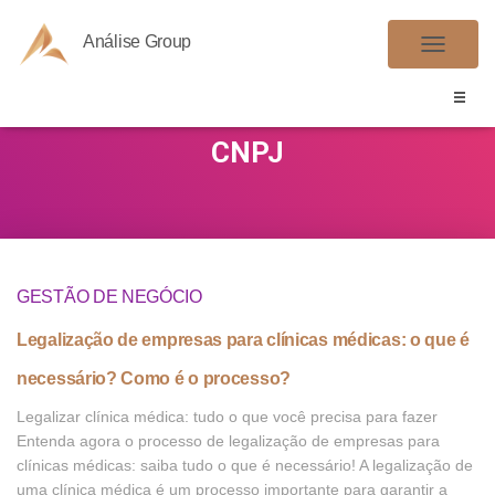
Análise Group
ALTER
NAVE
CNPJ
GESTÃO DE NEGÓCIO
Legalização de empresas para clínicas médicas: o que é
necessário? Como é o processo?
Legalizar clínica médica: tudo o que você precisa para fazer
Entenda agora o processo de legalização de empresas para
clínicas médicas: saiba tudo o que é necessário! A legalização de
uma clínica médica é um processo importante para garantir a