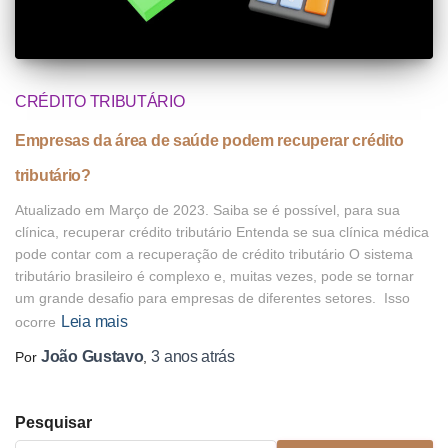
CRÉDITO TRIBUTÁRIO
Empresas da área de saúde podem recuperar crédito
tributário?
Atualizado em Março de 2023. Saiba se é possível, para sua
clínica, recuperar crédito tributário Entenda se sua clínica médica
pode contar com a recuperação de crédito tributário O sistema
tributário brasileiro é complexo e, muitas vezes, pode se tornar
um grande desafio para empresas de diferentes setores. Isso
Leia mais
ocorre
João Gustavo
3 anos
atrás
Por
,
Pesquisar