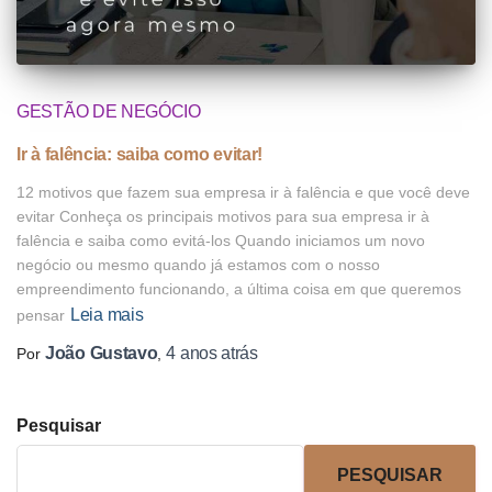
GESTÃO DE NEGÓCIO
Ir à falência: saiba como evitar!
12 motivos que fazem sua empresa ir à falência e que você deve
evitar Conheça os principais motivos para sua empresa ir à
falência e saiba como evitá-los Quando iniciamos um novo
negócio ou mesmo quando já estamos com o nosso
empreendimento funcionando, a última coisa em que queremos
Leia mais
pensar
João Gustavo
4 anos
atrás
Por
,
Pesquisar
PESQUISAR