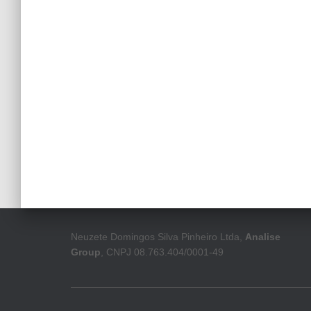
Neuzete Domingos Silva Pinheiro Ltda,
Analise
Group
, CNPJ 08.763.404/0001-49