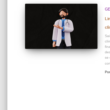
GE
Li
cl
Sai
clí
fin
des
se 
con
Po