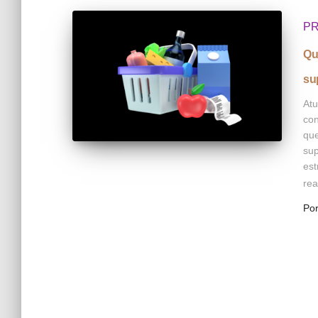
PR
Qu
su
Atu
con
que
sup
est
rea
Po