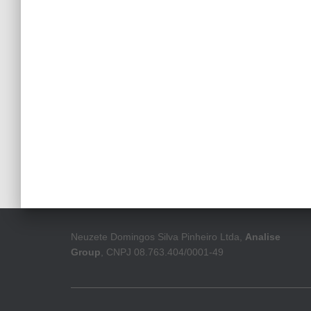
Neuzete Domingos Silva Pinheiro Ltda,
Analise
Group
, CNPJ 08.763.404/0001-49