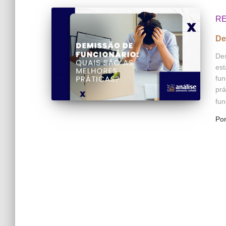
R
De
Des
est
fun
prá
fun
Po