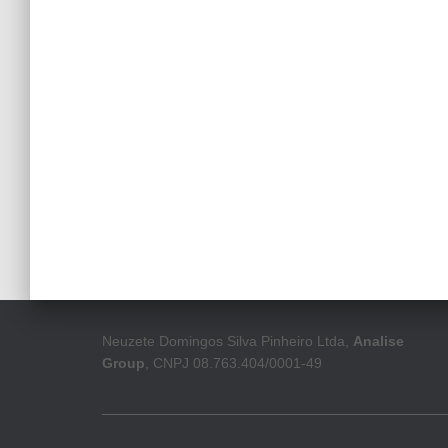
Neuzete Domingos Silva Pinheiro Ltda,
Analise
Group
, CNPJ 08.763.404/0001-49