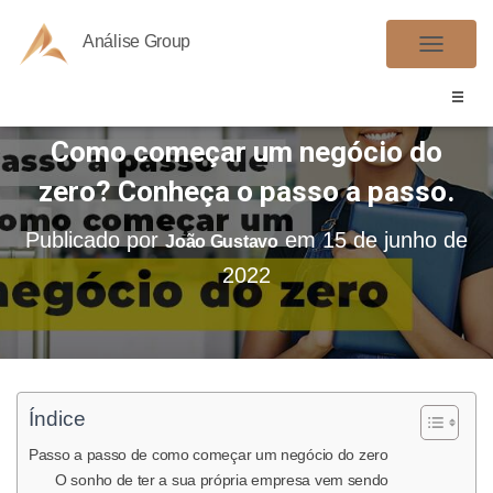
Análise Group
A
L
T
Como começar um negócio do
E
R
zero? Conheça o passo a passo.
N
A
Publicado por
em
15 de junho de
João Gustavo
R
2022
N
A
V
E
G
Índice
A
Ç
Passo a passo de como começar um negócio do zero
Ã
O sonho de ter a sua própria empresa vem sendo