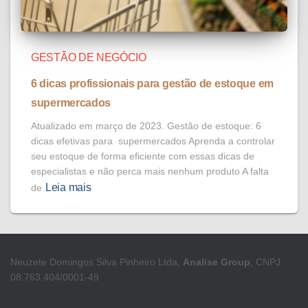
GESTÃO DE NEGÓCIO
6 dicas profissionais para gestão de estoque em
supermercados
Atualizado em março de 2023. Gestão de estoque: 6
dicas efetivas para supermercados Aprenda a controlar
seu estoque de forma eficiente com essas dicas de
especialistas e não perca mais nenhum produto A falta
Leia mais
de
Neuzete Domingos Silva Pinheiro Ltda,
Analise Group
, CNPJ
08.763.404/0001-49