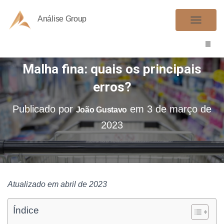
Análise Group
A
L
T
Malha fina: quais os principais
E
R
erros?
N
A
Publicado por
em
3 de março de
João Gustavo
R
2023
N
A
V
E
G
Atualizado em abril de 2023
A
Ç
Índice
Ã