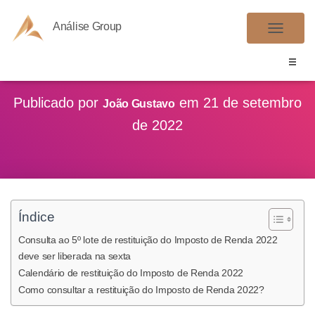
Análise Group
A
L
T
E
Publicado por
em
21 de setembro
João Gustavo
R
de 2022
N
A
R
N
A
Índice
V
E
Consulta ao 5º lote de restituição do Imposto de Renda 2022
G
deve ser liberada na sexta
A
Calendário de restituição do Imposto de Renda 2022
Ç
Como consultar a restituição do Imposto de Renda 2022?
Ã