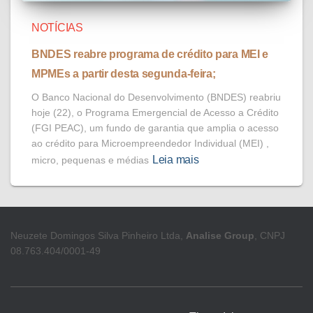
NOTÍCIAS
BNDES reabre programa de crédito para MEI e
MPMEs a partir desta segunda-feira;
O Banco Nacional do Desenvolvimento (BNDES) reabriu
hoje (22), o Programa Emergencial de Acesso a Crédito
(FGI PEAC), um fundo de garantia que amplia o acesso
ao crédito para Microempreendedor Individual (MEI) ,
Leia mais
micro, pequenas e médias
Neuzete Domingos Silva Pinheiro Ltda,
Analise Group
, CNPJ
08.763.404/0001-49