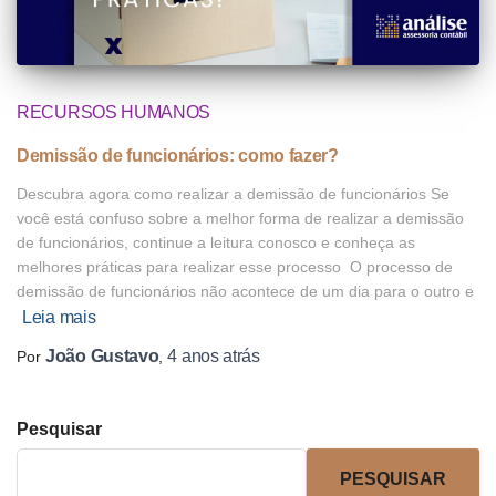
RECURSOS HUMANOS
Demissão de funcionários: como fazer?
Descubra agora como realizar a demissão de funcionários Se
você está confuso sobre a melhor forma de realizar a demissão
de funcionários, continue a leitura conosco e conheça as
melhores práticas para realizar esse processo O processo de
demissão de funcionários não acontece de um dia para o outro e
Leia mais
João Gustavo
4 anos
atrás
Por
,
Pesquisar
PESQUISAR