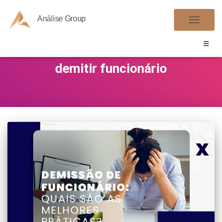
Análise Group
ALTER
NAVE
demitir funcionário