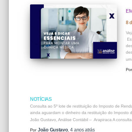
E
8 
Vej
Est
des
des
uma
Po
NOTÍCIAS
Consulta ao 5º lote de restituição do Imposto de Rend
ainda aguardam o dinheiro da restituição do Imposto 
João Gustavo, Análise Contábil – Arapiraca A consulta
João Gustavo
4 anos
atrás
Por
,