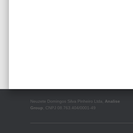
Neuzete Domingos Silva Pinheiro Ltda,
Analise
Group
, CNPJ 08.763.404/0001-49