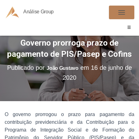
Análise Group
A
L
T
Governo prorroga prazo de
E
R
pagamento de PIS/Pasep e Cofins
N
A
Publicado por
em
16 de junho de
João Gustavo
R
2020
N
A
V
E
G
O governo prorrogou o prazo para pagamento da
A
contribuição previdenciária e da Contribuição para o
Ç
Programa de Integração Social e de Formação do
Ã
Patrimônio do Servidor Público (PIS/Pasep) e da