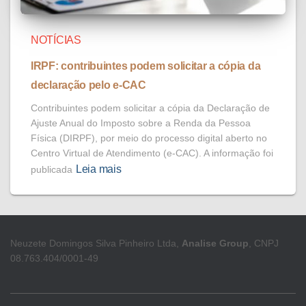
NOTÍCIAS
IRPF: contribuintes podem solicitar a cópia da
declaração pelo e-CAC
Contribuintes podem solicitar a cópia da Declaração de
Ajuste Anual do Imposto sobre a Renda da Pessoa
Física (DIRPF), por meio do processo digital aberto no
Centro Virtual de Atendimento (e-CAC). A informação foi
Leia mais
publicada
Neuzete Domingos Silva Pinheiro Ltda,
Analise Group
, CNPJ
08.763.404/0001-49