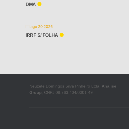
DMA
ago 20 2026
IRRF S/ FOLHA
Neuzete Domingos Silva Pinheiro Ltda,
Analise
Group
, CNPJ 08.763.404/0001-49