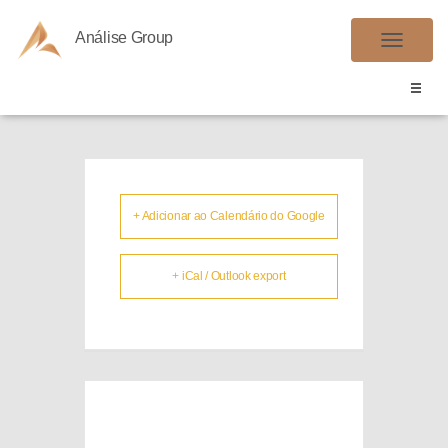
Análise Group
PIS S/FOLHA
A
L
T
E
R
N
A
+ Adicionar ao Calendário do Google
R
N
+ iCal / Outlook export
A
V
E
G
A
Ç
Ã