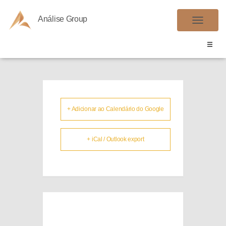
Análise Group
FGTS
A
L
T
E
R
N
A
+ Adicionar ao Calendário do Google
R
N
+ iCal / Outlook export
A
V
E
G
A
Ç
Ã