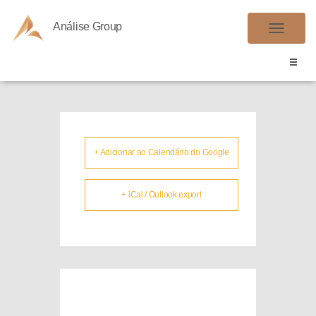
Análise Group
IPI
A
L
T
E
R
N
A
+ Adicionar ao Calendário do Google
R
N
+ iCal / Outlook export
A
V
E
G
A
Ç
Ã