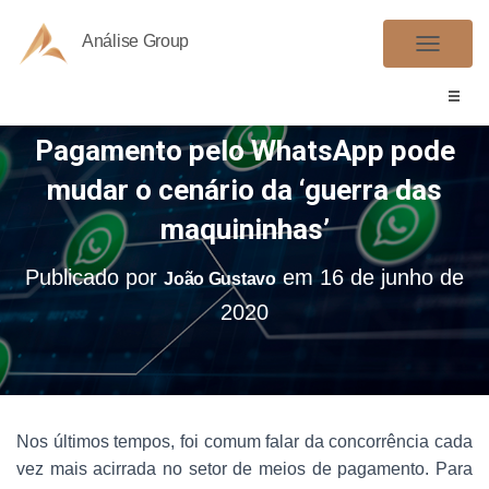
Análise Group
A
L
T
Pagamento pelo WhatsApp pode
E
R
mudar o cenário da ‘guerra das
N
maquininhas’
A
R
Publicado por
em
16 de junho de
João Gustavo
N
2020
A
V
E
G
A
Nos últimos tempos, foi comum falar da concorrência cada
Ç
vez mais acirrada no setor de meios de pagamento. Para
Ã