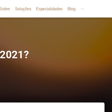
Sobre
Soluções
Especialidades
Blog
···
 2021?
1