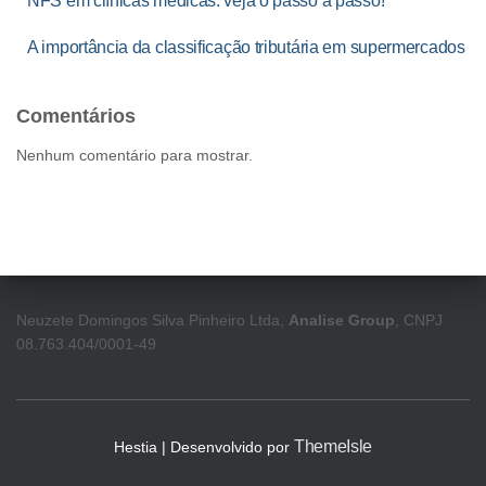
NFS em clínicas médicas: veja o passo a passo!
A importância da classificação tributária em supermercados
Comentários
Nenhum comentário para mostrar.
Neuzete Domingos Silva Pinheiro Ltda,
Analise Group
, CNPJ
08.763.404/0001-49
ThemeIsle
Hestia | Desenvolvido por