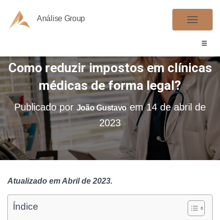
Análise Group
A
L
T
Como reduzir impostos em clínicas
E
R
médicas de forma legal?
N
A
Publicado por
em
14 de abril de
João Gustavo
R
2023
N
A
V
E
G
Atualizado em Abril de 2023.
A
Ç
Índice
Ã