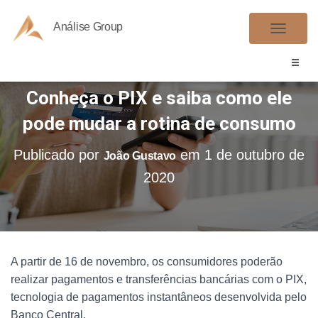
Análise Group
A
L
T
Conheça o PIX e saiba como ele
E
R
pode mudar a rotina de consumo
N
A
Publicado por
em
1 de outubro de
João Gustavo
R
2020
N
A
V
E
G
A partir de 16 de novembro, os consumidores poderão
A
realizar pagamentos e transferências bancárias com o PIX,
Ç
tecnologia de pagamentos instantâneos desenvolvida pelo
Ã
Banco Central.