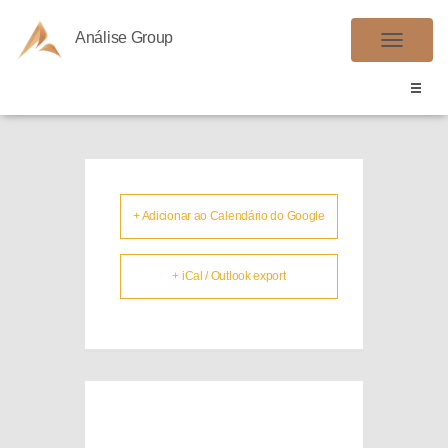
Análise Group
DARF DCTFWEB
A
L
T
E
R
N
A
+ Adicionar ao Calendário do Google
R
N
+ iCal / Outlook export
A
V
E
G
A
Ç
Ã