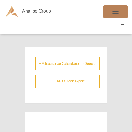
Análise Group
DAS
A
L
T
E
R
N
A
+ Adicionar ao Calendário do Google
R
N
+ iCal / Outlook export
A
V
E
G
A
Ç
Ã