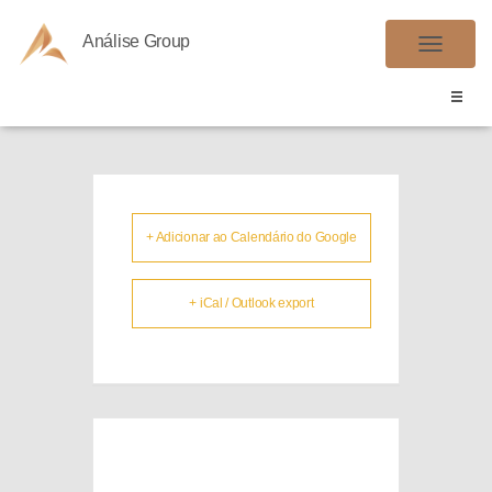
Análise Group
EFD REINF
A
L
T
E
R
N
A
+ Adicionar ao Calendário do Google
R
N
+ iCal / Outlook export
A
V
E
G
A
Ç
Ã