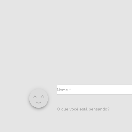
Nome
*
O que você está pensando?