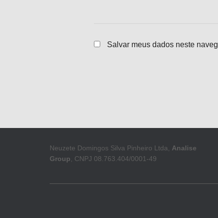
Salvar meus dados neste naveg
Neuzete Domingos Silva Pinheiro Ltda,
Analise
Group
, CNPJ 08.763.404/0001-49