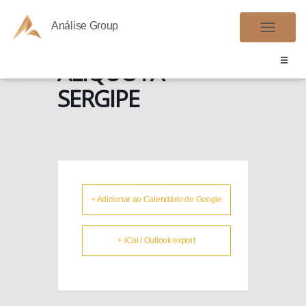
Análise Group
ICMS DIF.
A
L
ALÍQUOTA –
T
SERGIPE
E
R
N
A
R
N
A
+ Adicionar ao Calendário do Google
V
E
+ iCal / Outlook export
G
A
Ç
Ã