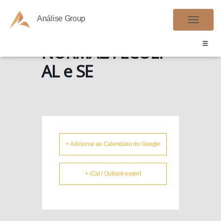
Análise Group
ICMS
A
L
NORMAL/FECOEP –
T
AL e SE
E
R
N
A
R
N
A
+ Adicionar ao Calendário do Google
V
E
+ iCal / Outlook export
G
A
Ç
Ã