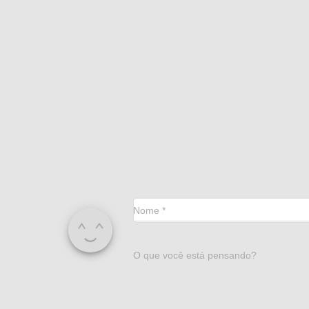
Nome
*
O que você está pensando?