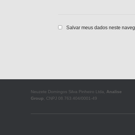
Salvar meus dados neste naveg
Neuzete Domingos Silva Pinheiro Ltda,
Analise
Group
, CNPJ 08.763.404/0001-49