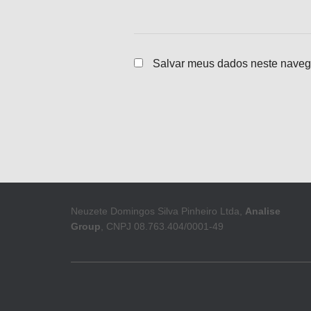
Salvar meus dados neste naveg
Neuzete Domingos Silva Pinheiro Ltda,
Analise
Group
, CNPJ 08.763.404/0001-49