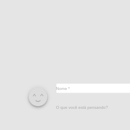
Nome
*
O que você está pensando?