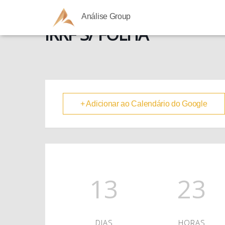
Análise Group
IRRF S/ FOLHA
+ Adicionar ao Calendário do Google
13
23
DIAS
HORAS