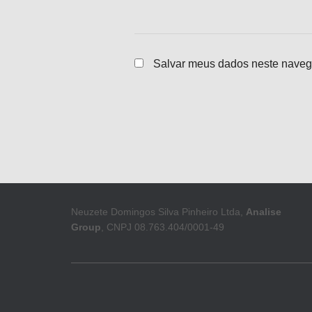
Salvar meus dados neste naveg
Neuzete Domingos Silva Pinheiro Ltda,
Analise
Group
, CNPJ 08.763.404/0001-49