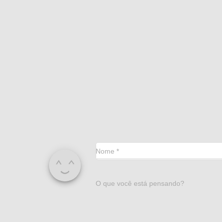
Nome
*
O que você está pensando?