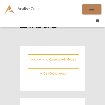
Análise Group
PARCELAMENTO
A
L
ESTADUAL
T
E
R
N
A
R
+ Adicionar ao Calendário do Google
N
A
V
+ iCal / Outlook export
E
G
A
Ç
Ã