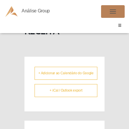
Análise Group
PARCELAMENTO
A
L
RECEITA
T
E
R
N
A
R
+ Adicionar ao Calendário do Google
N
A
V
+ iCal / Outlook export
E
G
A
Ç
Ã