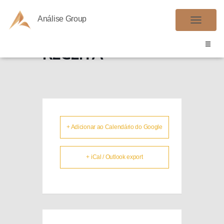
Análise Group
PARCELAMENTO
A
L
RECEITA
T
E
R
N
A
R
+ Adicionar ao Calendário do Google
N
A
V
+ iCal / Outlook export
E
G
A
Ç
Ã