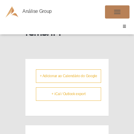
Análise Group
SPED FISCAL
A
L
ICMS/IPI
T
E
R
N
A
R
+ Adicionar ao Calendário do Google
N
A
V
+ iCal / Outlook export
E
G
A
Ç
Ã